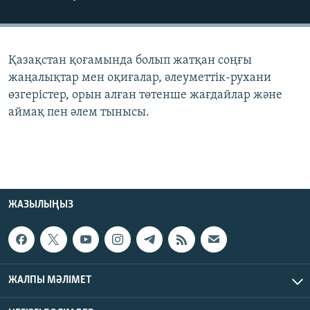
ЖАЗЫЛЫҢЫЗ
Қазақстан қоғамында болып жатқан соңғы
Басқа тілдерде
жаңалықтар мен оқиғалар, әлеуметтік-рухани
өзгерістер, орын алған төтенше жағдайлар және
аймақ пен әлем тынысы.
ЖАЗЫЛЫҢЫЗ
ЖАЛПЫ МӘЛІМЕТ