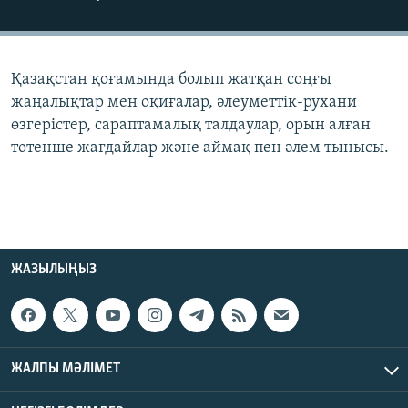
ЖАЗЫЛЫҢЫЗ
Қазақстан қоғамында болып жатқан соңғы
Басқа тілдерде
жаңалықтар мен оқиғалар, әлеуметтік-рухани
өзгерістер, сараптамалық талдаулар, орын алған
төтенше жағдайлар және аймақ пен әлем тынысы.
ЖАЗЫЛЫҢЫЗ
ЖАЛПЫ МӘЛІМЕТ