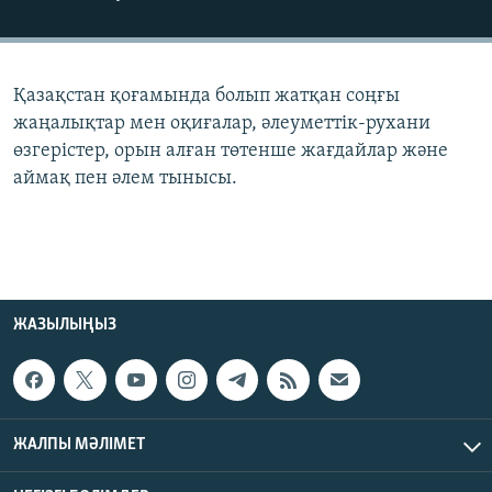
ЖАЗЫЛЫҢЫЗ
Қазақстан қоғамында болып жатқан соңғы
Басқа тілдерде
жаңалықтар мен оқиғалар, әлеуметтік-рухани
өзгерістер, орын алған төтенше жағдайлар және
аймақ пен әлем тынысы.
ЖАЗЫЛЫҢЫЗ
ЖАЛПЫ МӘЛІМЕТ