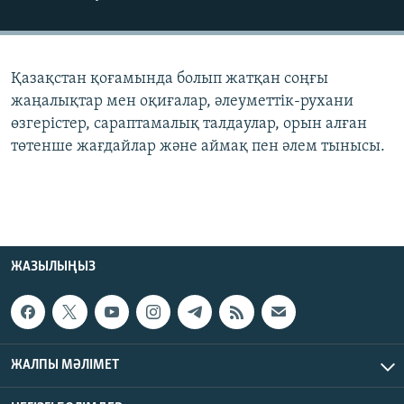
ЖАЗЫЛЫҢЫЗ
Қазақстан қоғамында болып жатқан соңғы
Басқа тілдерде
жаңалықтар мен оқиғалар, әлеуметтік-рухани
өзгерістер, сараптамалық талдаулар, орын алған
төтенше жағдайлар және аймақ пен әлем тынысы.
ЖАЗЫЛЫҢЫЗ
ЖАЛПЫ МӘЛІМЕТ