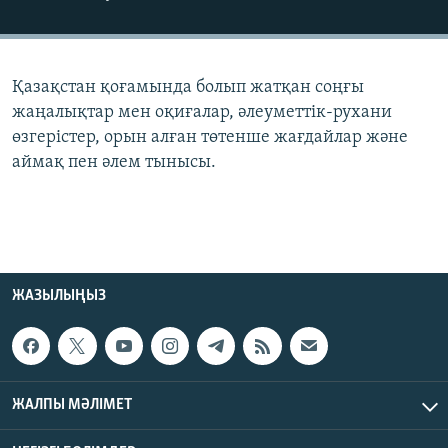
ЖАЗЫЛЫҢЫЗ
Қазақстан қоғамында болып жатқан соңғы
Басқа тілдерде
жаңалықтар мен оқиғалар, әлеуметтік-рухани
өзгерістер, орын алған төтенше жағдайлар және
аймақ пен әлем тынысы.
ЖАЗЫЛЫҢЫЗ
ЖАЛПЫ МӘЛІМЕТ