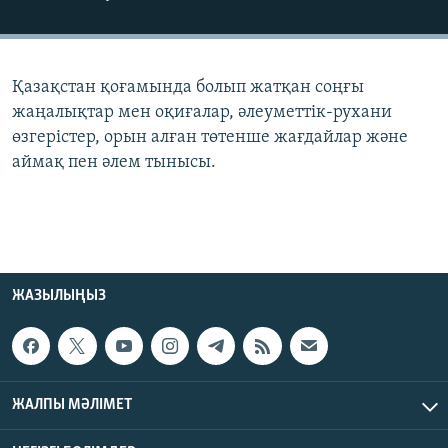
ЖАЗЫЛЫҢЫЗ
Қазақстан қоғамында болып жатқан соңғы
Басқа тілдерде
жаңалықтар мен оқиғалар, әлеуметтік-рухани
өзгерістер, орын алған төтенше жағдайлар және
аймақ пен әлем тынысы.
ЖАЗЫЛЫҢЫЗ
ЖАЛПЫ МӘЛІМЕТ