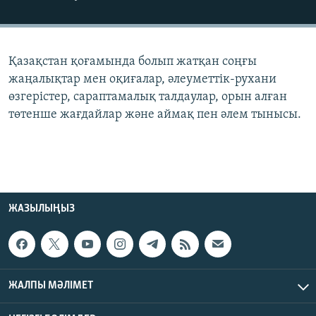
ЖАЗЫЛЫҢЫЗ
Қазақстан қоғамында болып жатқан соңғы
Басқа тілдерде
жаңалықтар мен оқиғалар, әлеуметтік-рухани
өзгерістер, сараптамалық талдаулар, орын алған
төтенше жағдайлар және аймақ пен әлем тынысы.
ЖАЗЫЛЫҢЫЗ
ЖАЛПЫ МӘЛІМЕТ