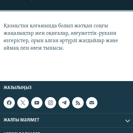
ЖАЗЫЛЫҢЫЗ
Қазақстан қоғамында болып жатқан соңғы
Басқа тілдерде
жаңалықтар мен оқиғалар, әлеуметтік-рухани
өзгерістер, орын алған әртүрлі жағдайлар және
аймақ пен әлем тынысы.
ЖАЗЫЛЫҢЫЗ
ЖАЛПЫ МӘЛІМЕТ