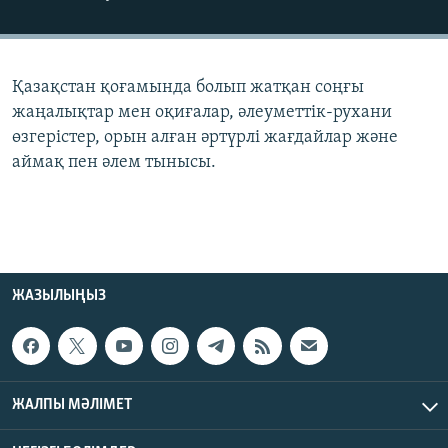
ЖАЗЫЛЫҢЫЗ
Қазақстан қоғамында болып жатқан соңғы
Басқа тілдерде
жаңалықтар мен оқиғалар, әлеуметтік-рухани
өзгерістер, орын алған әртүрлі жағдайлар және
аймақ пен әлем тынысы.
ЖАЗЫЛЫҢЫЗ
ЖАЛПЫ МӘЛІМЕТ