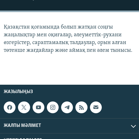
ЖАЗЫЛЫҢЫЗ
Қазақстан қоғамында болып жатқан соңғы
Басқа тілдерде
жаңалықтар мен оқиғалар, әлеуметтік-рухани
өзгерістер, сараптамалық талдаулар, орын алған
төтенше жағдайлар және аймақ пен әлем тынысы.
ЖАЗЫЛЫҢЫЗ
ЖАЛПЫ МӘЛІМЕТ