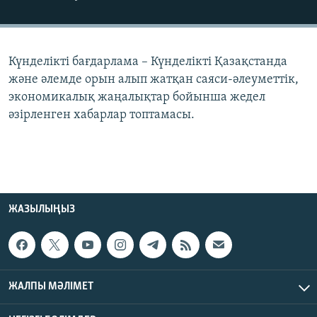
ЖАЗЫЛЫҢЫЗ
Күнделікті бағдарлама – Күнделікті Қазақстанда
Басқа тілдерде
және әлемде орын алып жатқан саяси-әлеуметтік,
экономикалық жаңалықтар бойынша жедел
әзірленген хабарлар топтамасы.
ЖАЗЫЛЫҢЫЗ
ЖАЛПЫ МӘЛІМЕТ