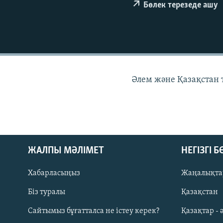
Бөлек терезеде ашу
Әлем және Қазақстан
ЖАЛПЫ МӘЛІМЕТ
НЕГІЗГІ 
Хабарласыңыз
Жаңалықта
Біз туралы
Қазақстан
Русский
Сайтымыз бұғатталса не істеу керек?
Қазақтар - 