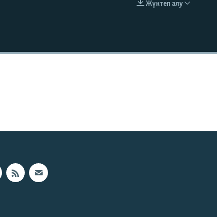
Жүктеп алу
EMBED