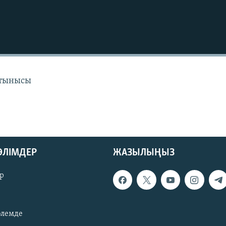
 тынысы
БӨЛІМДЕР
ЖАЗЫЛЫҢЫЗ
р
әлемде