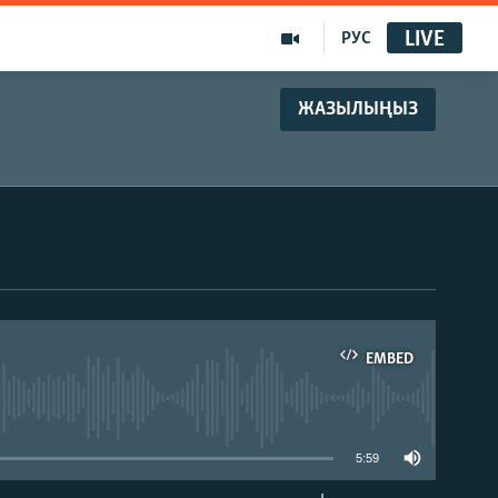
LIVE
РУС
ЖАЗЫЛЫҢЫЗ
EMBED
able
5:59