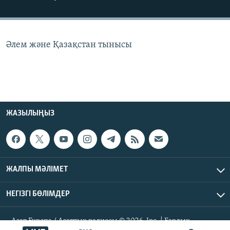
ЖАЗЫЛЫҢЫЗ
Әлем және Қазақстан тынысы
Басқа тілдерде
ЖАЗЫЛЫҢЫЗ
ЖАЛПЫ МӘЛІМЕТ
НЕГІЗГІ БӨЛІМДЕР
Азат Еуропа / Азаттық радиосы © 2026, Inc. | Барлық