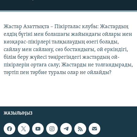
ЖАЗЫЛЫҢЫЗ
Жастар Азаттықта – Пікірталас клубы: Жастардың
Басқа тілдерде
елдің бүгіні мен болашағы жайындағы ойлары мен
көзқарас-пікірлері талқылаудың өзегі болады,
сайлау мен сайлану, сөз бостандығы, ой еркіндігі,
білім беру жүйесі төңірегіндегі жастардың ой-
пікірлерін ортаға салу; Жастарды не толғандырады,
тәртіп пен тәрбие туралы олар не ойлайды?
ЖАЗЫЛЫҢЫЗ