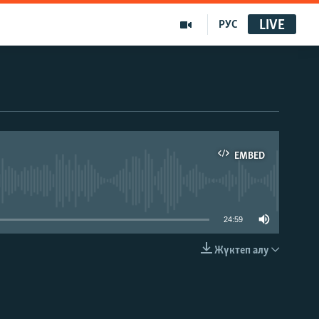
LIVE
РУС
EMBED
able
24:59
Жүктеп алу
EMBED