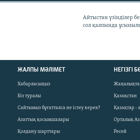
Айтыстан үзінділер б
сол қалпында ұсыныл
ЖАЛПЫ МӘЛІМЕТ
НЕГІЗГІ 
Хабарласыңыз
Жаңалықта
Біз туралы
Қазақстан
Русский
Сайтымыз бұғатталса не істеу керек?
Қазақтар - 
Азаттық қосымшалары
Орталық А
ЖАЗЫЛЫҢЫЗ
Қолдану шарттары
Ресей