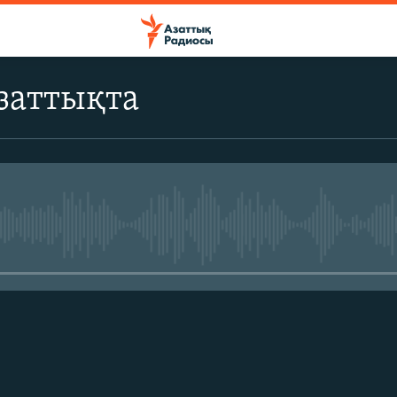
заттықта
No media source currently avail