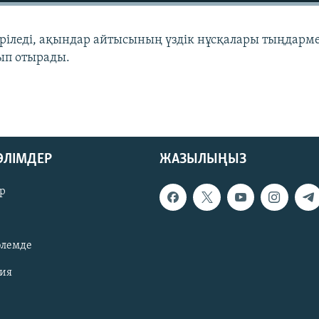
еріледі, ақындар айтысының үздік нұсқалары тыңдарм
ып отырады.
БӨЛІМДЕР
ЖАЗЫЛЫҢЫЗ
р
әлемде
зия