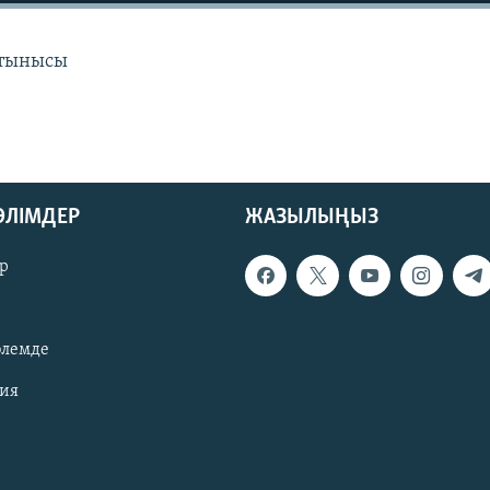
 тынысы
БӨЛІМДЕР
ЖАЗЫЛЫҢЫЗ
р
әлемде
зия