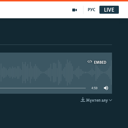
LIVE
РУС
EMBED
able
4:59
Жүктеп алу
EMBED