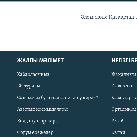
Әлем және Қазақстан
ЖАЛПЫ МӘЛІМЕТ
НЕГІЗГІ 
Хабарласыңыз
Жаңалықта
Біз туралы
Қазақстан
Сайтымыз бұғатталса не істеу керек?
Қазақтар - 
Русский
Азаттық қосымшалары
Орталық А
ЖАЗЫЛЫҢЫЗ
Қолдану шарттары
Ресей
Форум ережелері
Қытай