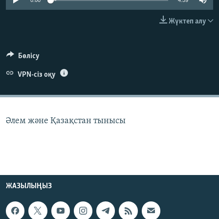
0:00
4:59
ЖАЗЫЛЫҢЫЗ
Жүктеп алу
Басқа тілдерде
Бөлісу
VPN-сіз оқу
Әлем және Қазақстан тынысы
ЖАЗЫЛЫҢЫЗ