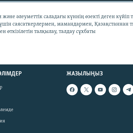
и және әлеуметтік саладағы күннің өзекті деген күйіп 
үшін саясаткерлермен, мамандармен, Қазақстаннан т
н өткізілетін талқылау, талдау сұхбаты
БӨЛІМДЕР
ЖАЗЫЛЫҢЫЗ
р
әлемде
зия