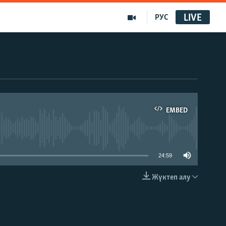
LIVE
РУС
EMBED
able
24:59
Жүктеп алу
EMBED