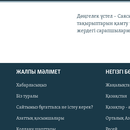
Дөңгелек үстел – Саяс
тақырыптарын қамту 
жердегі сарапшыларме
ЖАЛПЫ МӘЛІМЕТ
НЕГІЗГІ 
Хабарласыңыз
Жаңалықта
Біз туралы
Қазақстан
Русский
Сайтымыз бұғатталса не істеу керек?
Қазақтар - 
Азаттық қосымшалары
Орталық А
ЖАЗЫЛЫҢЫЗ
Қолдану шарттары
Ресей