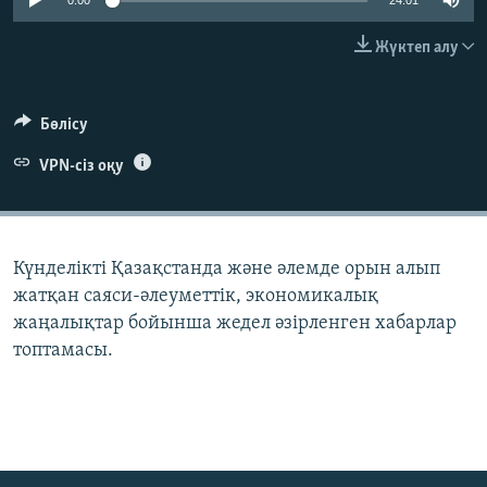
0:00
24:01
ЖАЗЫЛЫҢЫЗ
Жүктеп алу
Басқа тілдерде
Бөлісу
VPN-сіз оқу
Күнделікті Қазақстанда және әлемде орын алып
жатқан саяси-әлеуметтік, экономикалық
жаңалықтар бойынша жедел әзірленген хабарлар
топтамасы.