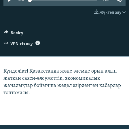
0:00
24:01
ЖАЗЫЛЫҢЫЗ
Жүктеп алу
Басқа тілдерде
Бөлісу
VPN-сіз оқу
Күнделікті Қазақстанда және әлемде орын алып
жатқан саяси-әлеуметтік, экономикалық
жаңалықтар бойынша жедел әзірленген хабарлар
топтамасы.