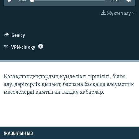
0:00
12:29
ЖАЗЫЛЫҢЫЗ
Жүктеп алу
Басқа тілдерде
Бөлісу
VPN-сіз оқу
Қазақстандықтардың күнделікті тіршілігі, білім
алу, дәрігерлік қызмет, баспана басқа да әлеуметтік
мәселелерді қамтыған талдау хабарлар.
ЖАЗЫЛЫҢЫЗ