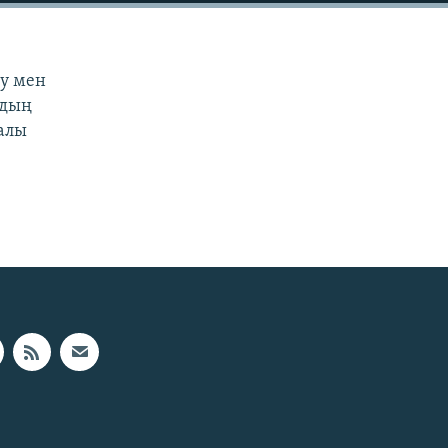
ау мен
рдың
ралы