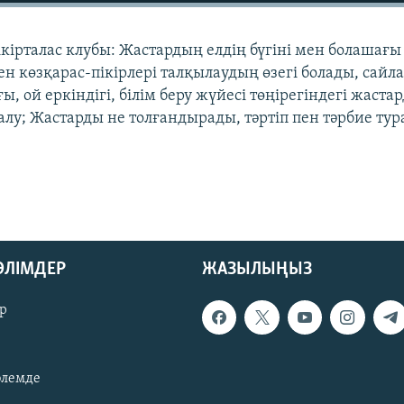
ікірталас клубы: Жастардың елдің бүгіні мен болашағы
 көзқарас-пікірлері талқылаудың өзегі болады, сайл
ы, ой еркіндігі, білім беру жүйесі төңірегіндегі жаста
салу; Жастарды не толғандырады, тәртіп пен тәрбие ту
БӨЛІМДЕР
ЖАЗЫЛЫҢЫЗ
р
әлемде