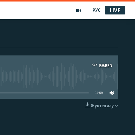
LIVE
РУС
EMBED
able
24:59
Жүктеп алу
EMBED