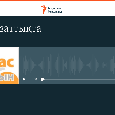
заттықта
No media source currently avail
0:00