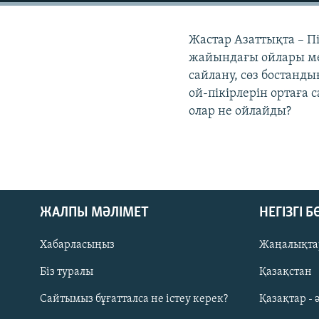
Жастар Азаттықта – П
жайындағы ойлары мен
сайлану, сөз бостандығ
ой-пікірлерін ортаға 
олар не ойлайды?
ЖАЛПЫ МӘЛІМЕТ
НЕГІЗГІ 
Хабарласыңыз
Жаңалықта
Біз туралы
Қазақстан
Русский
Сайтымыз бұғатталса не істеу керек?
Қазақтар - 