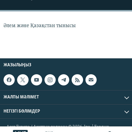
ЖАЗЫЛЫҢЫЗ
Әлем және Қазақстан тынысы
Басқа тілдерде
ЖАЗЫЛЫҢЫЗ
ЖАЛПЫ МӘЛІМЕТ
НЕГІЗГІ БӨЛІМДЕР
Азат Еуропа / Азаттық радиосы © 2026, Inc. | Барлық