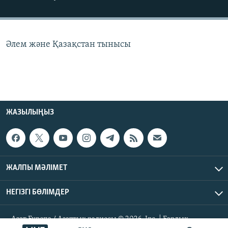
ЖАЗЫЛЫҢЫЗ
Әлем және Қазақстан тынысы
Басқа тілдерде
ЖАЗЫЛЫҢЫЗ
ЖАЛПЫ МӘЛІМЕТ
НЕГІЗГІ БӨЛІМДЕР
Азат Еуропа / Азаттық радиосы © 2026, Inc. | Барлық