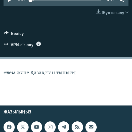
0:00
4:59
ЖАЗЫЛЫҢЫЗ
Жүктеп алу
Басқа тілдерде
Бөлісу
VPN-сіз оқу
Әлем және Қазақстан тынысы
ЖАЗЫЛЫҢЫЗ