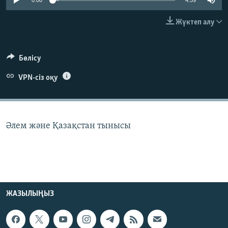
0:00
4:59
ЖАЗЫЛЫҢЫЗ
Жүктеп алу
Басқа тілдерде
Бөлісу
VPN-сіз оқу
Әлем және Қазақстан тынысы
ЖАЗЫЛЫҢЫЗ