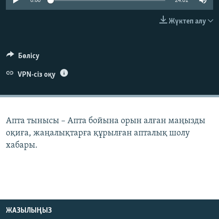
0:00
24:01
ЖАЗЫЛЫҢЫЗ
Жүктеп алу
Басқа тілдерде
Бөлісу
VPN-сіз оқу
Апта тынысы – Апта бойына орын алған маңызды
оқиға, жаңалықтарға құрылған апталық шолу
хабары.
ЖАЗЫЛЫҢЫЗ