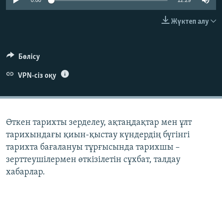
0:00
12:29
ЖАЗЫЛЫҢЫЗ
Жүктеп алу
Басқа тілдерде
Бөлісу
VPN-сіз оқу
Өткен тарихты зерделеу, ақтаңдақтар мен ұлт
тарихындағы қиын-қыстау күндердің бүгінгі
тарихта бағалануы тұрғысында тарихшы –
зерттеушілермен өткізілетін сұхбат, талдау
хабарлар.