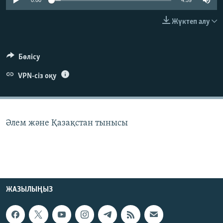
0:00
4:59
ЖАЗЫЛЫҢЫЗ
Жүктеп алу
Басқа тілдерде
Бөлісу
VPN-сіз оқу
Әлем және Қазақстан тынысы
ЖАЗЫЛЫҢЫЗ