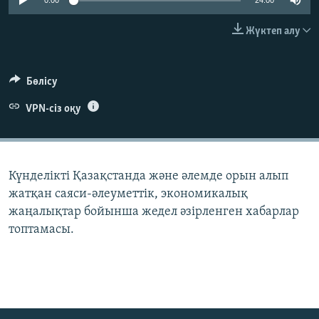
0:00
24:00
ЖАЗЫЛЫҢЫЗ
Жүктеп алу
Басқа тілдерде
Бөлісу
VPN-сіз оқу
Күнделікті Қазақстанда және әлемде орын алып
жатқан саяси-әлеуметтік, экономикалық
жаңалықтар бойынша жедел әзірленген хабарлар
топтамасы.