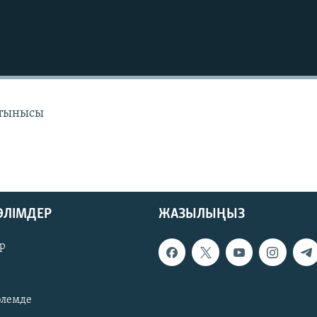
 тынысы
БӨЛІМДЕР
ЖАЗЫЛЫҢЫЗ
р
әлемде