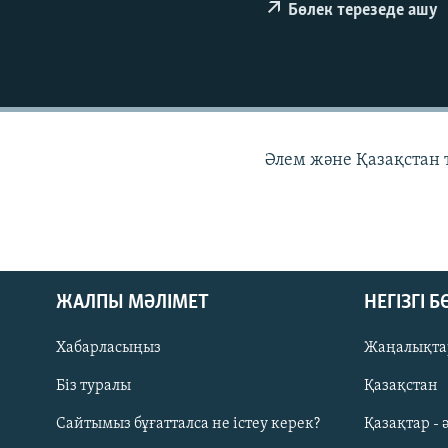
Бөлек терезеде ашу
Әлем және Қазақстан
ЖАЛПЫ МӘЛІМЕТ
НЕГІЗГІ 
Хабарласыңыз
Жаңалықта
Біз туралы
Қазақстан
Русский
Сайтымыз бұғатталса не істеу керек?
Қазақтар - 