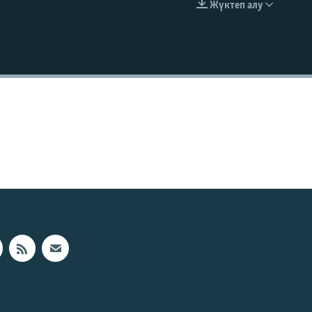
Жүктеп алу
EMBED