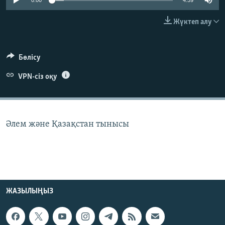
0:00
4:59
ЖАЗЫЛЫҢЫЗ
Жүктеп алу
Басқа тілдерде
Бөлісу
VPN-сіз оқу
Әлем және Қазақстан тынысы
ЖАЗЫЛЫҢЫЗ