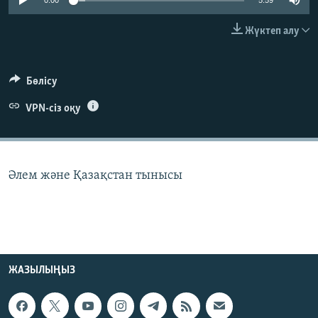
0:00
5:59
ЖАЗЫЛЫҢЫЗ
Жүктеп алу
Басқа тілдерде
Бөлісу
VPN-сіз оқу
Әлем және Қазақстан тынысы
ЖАЗЫЛЫҢЫЗ