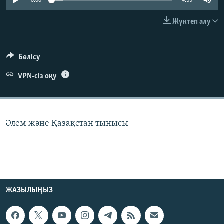
0:00
4:59
ЖАЗЫЛЫҢЫЗ
Жүктеп алу
Басқа тілдерде
Бөлісу
VPN-сіз оқу
Әлем және Қазақстан тынысы
ЖАЗЫЛЫҢЫЗ