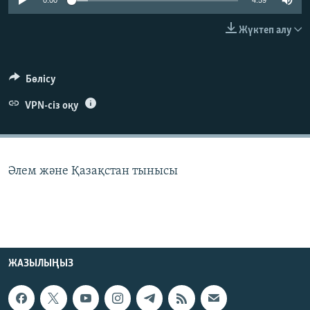
0:00
4:59
ЖАЗЫЛЫҢЫЗ
Жүктеп алу
Басқа тілдерде
Бөлісу
VPN-сіз оқу
Әлем және Қазақстан тынысы
ЖАЗЫЛЫҢЫЗ