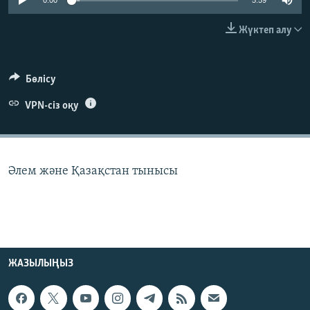
0:00
5:59
ЖАЗЫЛЫҢЫЗ
Жүктеп алу
Басқа тілдерде
Бөлісу
VPN-сіз оқу
Әлем және Қазақстан тынысы
ЖАЗЫЛЫҢЫЗ