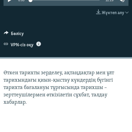
0:00
12:29
ЖАЗЫЛЫҢЫЗ
Жүктеп алу
Басқа тілдерде
Бөлісу
VPN-сіз оқу
Өткен тарихты зерделеу, ақтаңдақтар мен ұлт
тарихындағы қиын-қыстау күндердің бүгінгі
тарихта бағалануы тұрғысында тарихшы –
зерттеушілермен өткізілетін сұхбат, талдау
хабарлар.