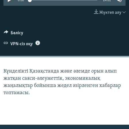
0:00
24:01
ЖАЗЫЛЫҢЫЗ
Жүктеп алу
Басқа тілдерде
Бөлісу
VPN-сіз оқу
Күнделікті Қазақстанда және әлемде орын алып
жатқан саяси-әлеуметтік, экономикалық
жаңалықтар бойынша жедел әзірленген хабарлар
топтамасы.