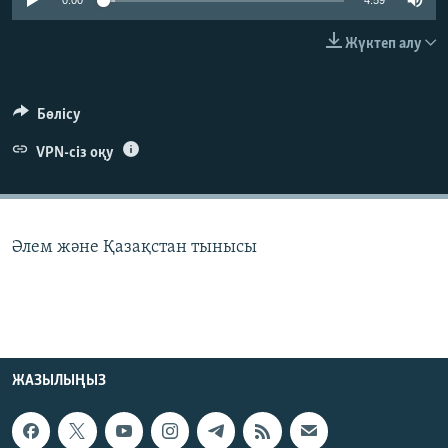
0:00
4:59
ЖАЗЫЛЫҢЫЗ
Жүктеп алу
Басқа тілдерде
Бөлісу
VPN-сіз оқу
Әлем және Қазақстан тынысы
ЖАЗЫЛЫҢЫЗ