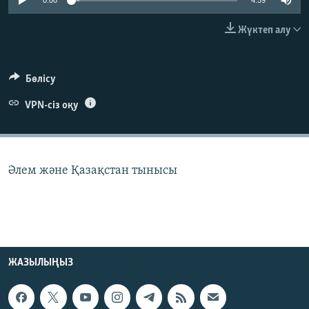
0:00
4:59
ЖАЗЫЛЫҢЫЗ
Жүктеп алу
Басқа тілдерде
Бөлісу
VPN-сіз оқу
Әлем және Қазақстан тынысы
ЖАЗЫЛЫҢЫЗ