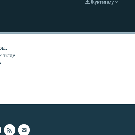
Жүктеп алу
EMBED
ры,
й тілде
р