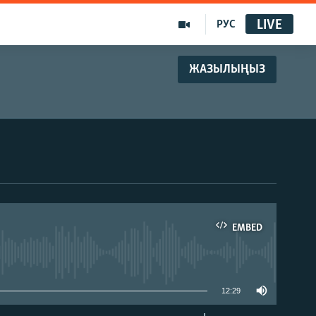
LIVE
РУС
ЖАЗЫЛЫҢЫЗ
EMBED
able
12:29