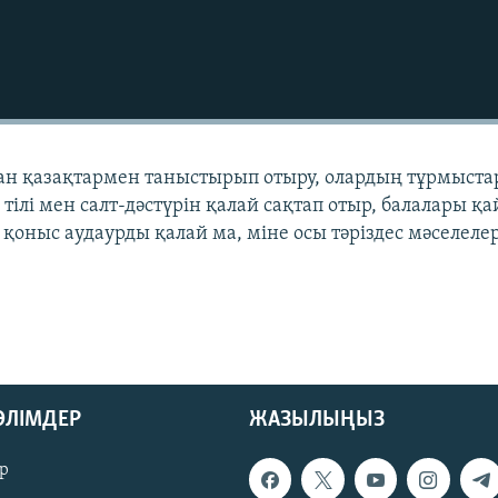
ан қазақтармен таныстырып отыру, олардың тұрмыста
 тілі мен салт-дәстүрін қалай сақтап отыр, балалары қа
 қоныс аудаурды қалай ма, міне осы тәріздес мәселеле
БӨЛІМДЕР
ЖАЗЫЛЫҢЫЗ
р