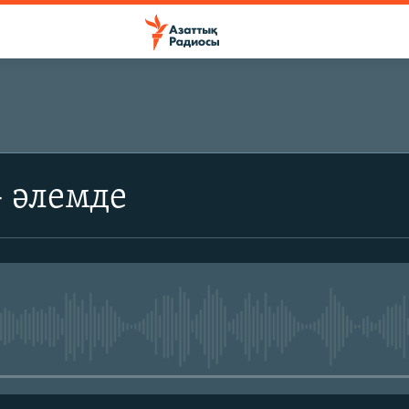
ЖАЗЫЛЫҢЫЗ
- әлемде
Жазылу
No media source currently avail