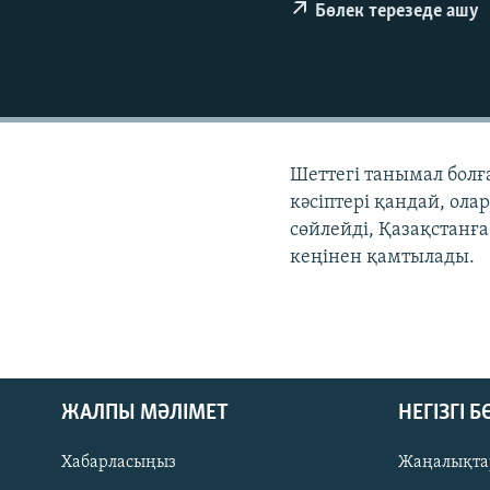
Бөлек терезеде ашу
Шеттегі танымал болғ
кәсіптері қандай, олар
сөйлейді, Қазақстанға
кеңінен қамтылады.
ЖАЛПЫ МӘЛІМЕТ
НЕГІЗГІ 
Хабарласыңыз
Жаңалықта