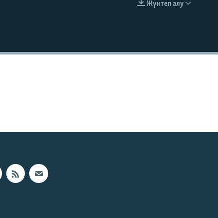
Жүктеп алу
EMBED