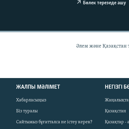
Бөлек терезеде ашу
Әлем және Қазақстан
ЖАЛПЫ МӘЛІМЕТ
НЕГІЗГІ 
Хабарласыңыз
Жаңалықта
Біз туралы
Қазақстан
Русский
Сайтымыз бұғатталса не істеу керек?
Қазақтар - 