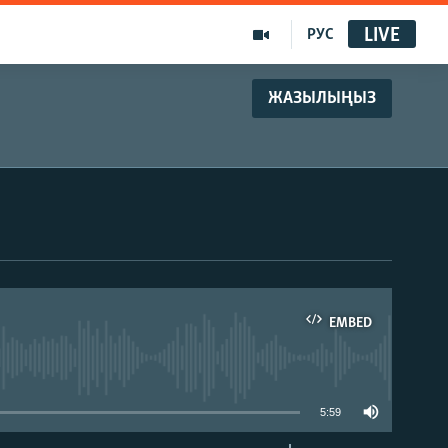
LIVE
РУС
ЖАЗЫЛЫҢЫЗ
EMBED
able
5:59