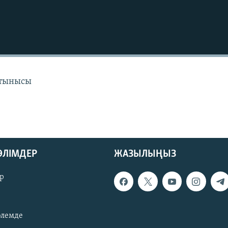
 тынысы
БӨЛІМДЕР
ЖАЗЫЛЫҢЫЗ
р
әлемде