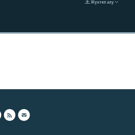
Жүктеп алу
EMBED