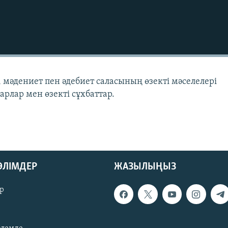
, мәдениет пен әдебиет саласының өзекті мәселелері
барлар мен өзекті сұхбаттар.
БӨЛІМДЕР
ЖАЗЫЛЫҢЫЗ
р