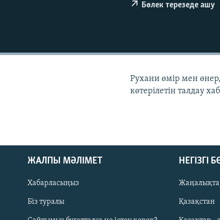
Бөлек терезеде ашу
Рухани өмір мен өнер
көтерілетін талдау ха
ЖАЛПЫ МӘЛІМЕТ
НЕГІЗГІ 
Хабарласыңыз
Жаңалықта
Біз туралы
Қазақстан
Русский