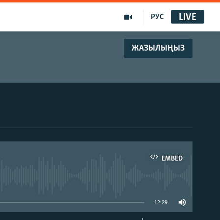
LIVE
РУС
ЖАЗЫЛЫҢЫЗ
EMBED
able
12:29