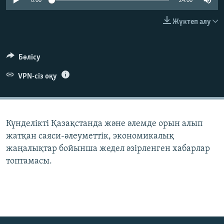
0:00
24:00
ЖАЗЫЛЫҢЫЗ
Жүктеп алу
Басқа тілдерде
Бөлісу
VPN-сіз оқу
Күнделікті Қазақстанда және әлемде орын алып
жатқан саяси-әлеуметтік, экономикалық
жаңалықтар бойынша жедел әзірленген хабарлар
топтамасы.