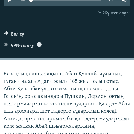
0:00
12:29
ЖАЗЫЛЫҢЫЗ
Жүктеп алу
Басқа тілдерде
Бөлісу
VPN-сіз оқу
Қазақтың ойшыл ақыны Абай Құнанбайұлының
туғанына ағымдағы жылы 165 жыл толып отыр.
Абай Құнанбайұлы өз заманында неміс ақыны
Гетенің, орыс ақындары Пушкин, Лермонтовтың
шығармаларын қазақ тіліне аударған. Қазірде Абай
шығармалары шет тілдерге аударылып келеді.
Алайда, орыс тілі арқылы басқа тілдерге аударылып
келе жатқан Абай шығармаларының
аудармаларына абайтанушылардың көңілі