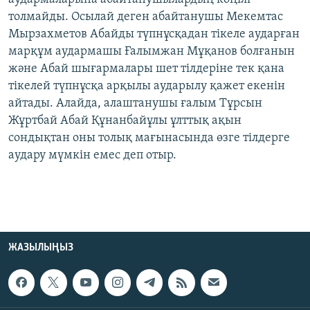
толмайды. Осылай деген абайтанушы Мекемтас
Мырзахметов Абайды түпнұсқадан тікеле аударған
марқұм аудармашы Ғалымжан Мұқанов болғанын
және Абай шығармалары шет тілдеріне тек қана
тікелей түпнұсқа арқылы аударылу қажет екенін
айтады. Алайда, алаштанушы ғалым Тұрсын
Жұртбай Абай Құнанбайұлы ұлттық ақын
сондықтан оны толық мағынасында өзге тілдерге
аудару мүмкін емес деп отыр.
ЖАЗЫЛЫҢЫЗ