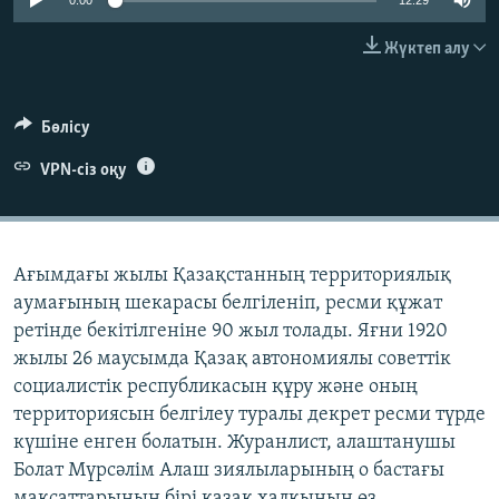
0:00
12:29
ЖАЗЫЛЫҢЫЗ
Жүктеп алу
Басқа тілдерде
Бөлісу
VPN-сіз оқу
Ағымдағы жылы Қазақстанның территориялық
аумағының шекарасы белгіленіп, ресми құжат
ретінде бекітілгеніне 90 жыл толады. Яғни 1920
жылы 26 маусымда Қазақ автономиялы советтік
социалистік республикасын құру және оның
территориясын белгілеу туралы декрет ресми түрде
күшіне енген болатын. Журанлист, алаштанушы
Болат Мүрсәлім Алаш зиялыларының о бастағы
мақсаттарының бірі қазақ халқының өз