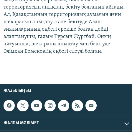
территориясын анықтап, бекіту болғанын айтады.
Ал, Қазақстанның территориялық аумағын яғни
шекарасын анықтау және бекітуде Алаш
зиялыларының еңбегі ерекше болған дейді
алаштанушы, ғалым Тұрсын Жұртбай. Оның
айтуынша, шекараны анықтау мен бекітуде
Әлімхан Ермековтің еңбегі елеулі болған.
ЖАЗЫЛЫҢЫЗ
ЖАЛПЫ МӘЛІМЕТ