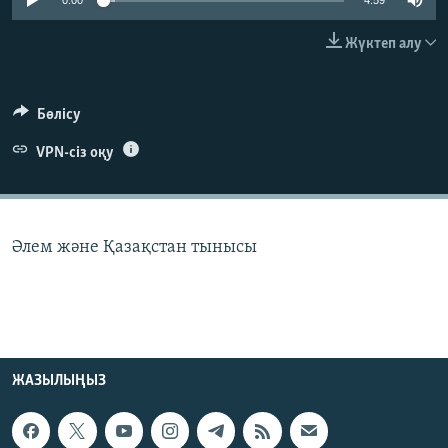
0:00
4:59
ЖАЗЫЛЫҢЫЗ
Жүктеп алу
Басқа тілдерде
Бөлісу
VPN-сіз оқу
Әлем және Қазақстан тынысы
ЖАЗЫЛЫҢЫЗ