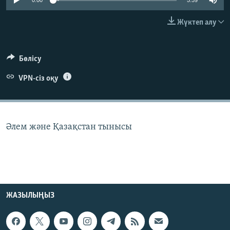
0:00
5:59
ЖАЗЫЛЫҢЫЗ
Жүктеп алу
Басқа тілдерде
Бөлісу
VPN-сіз оқу
Әлем және Қазақстан тынысы
ЖАЗЫЛЫҢЫЗ