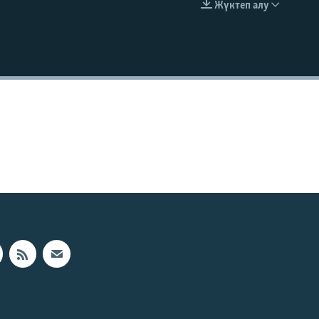
Жүктеп алу
EMBED