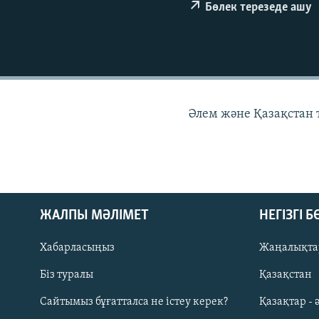
Бөлек терезеде ашу
Әлем және Қазақстан
ЖАЛПЫ МӘЛІМЕТ
НЕГІЗГІ 
Хабарласыңыз
Жаңалықта
Біз туралы
Қазақстан
Русский
Сайтымыз бұғатталса не істеу керек?
Қазақтар - 