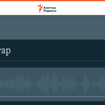
ЖАЗЫЛЫҢЫЗ
тар
Жазылу
No media source currently avail