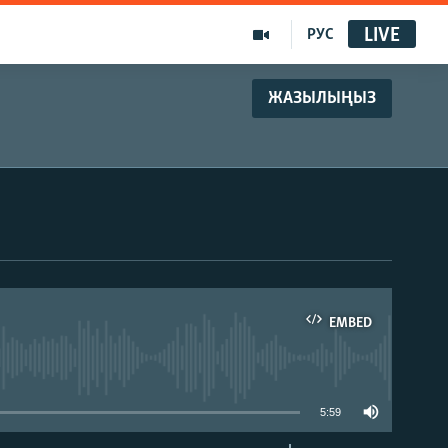
LIVE
РУС
ЖАЗЫЛЫҢЫЗ
EMBED
able
5:59