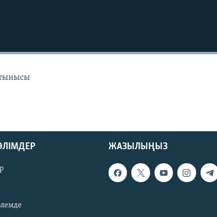
 тынысы
БӨЛІМДЕР
ЖАЗЫЛЫҢЫЗ
р
әлемде