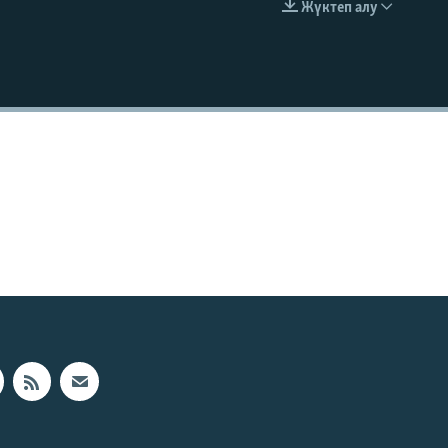
Жүктеп алу
EMBED