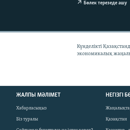
Бөлек терезеде ашу
Күнделікті Қазақстан
экономикалық жаңалы
ЖАЛПЫ МӘЛІМЕТ
НЕГІЗГІ 
Хабарласыңыз
Жаңалықта
Біз туралы
Қазақстан
Русский