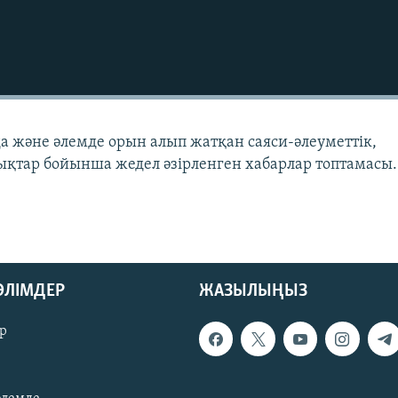
да және әлемде орын алып жатқан саяси-әлеуметтік,
қтар бойынша жедел әзірленген хабарлар топтамасы.
БӨЛІМДЕР
ЖАЗЫЛЫҢЫЗ
р