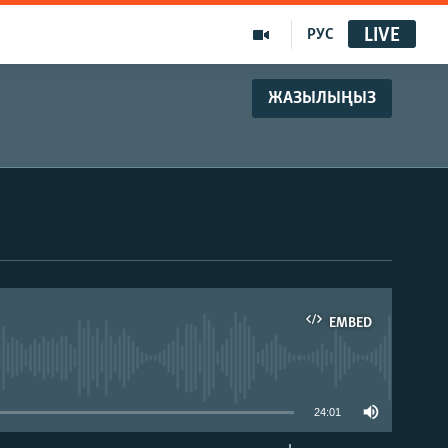
LIVE
РУС
ЖАЗЫЛЫҢЫЗ
EMBED
able
24:01